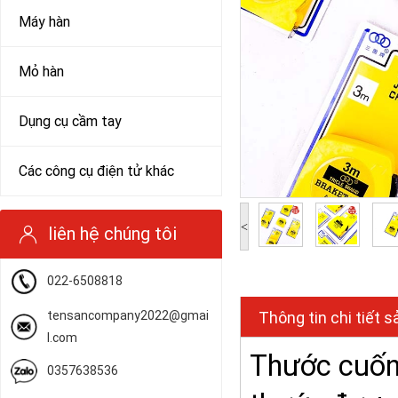
Máy hàn
Mỏ hàn
Dụng cụ cầm tay
Các công cụ điện tử khác
<
liên hệ chúng tôi
022-6508818
tensancompany2022@gmai
Thông tin chi tiết 
l.com
Thước cuốn
0357638536