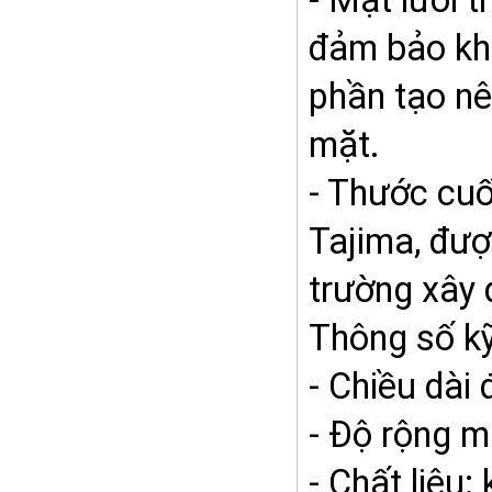
- Mặt lưỡi 
đảm bảo khô
phần tạo nê
mặt.
- Thước cu
Tajima, đượ
trường xây 
Thông số kỹ
- Chiều dài
- Độ rộng 
- Chất liệu: 