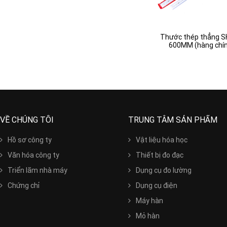
a L25mm-
Thước cuốn Tajima L13mm-
Thước thép thẳng S
2.0M
600MM (hàng chính
VỀ CHÚNG TÔI
TRUNG TÂM SẢN PHẨM
Hồ sơ công ty
Vật liệu hóa học
Văn hóa công ty
Thiết bị đo đạc
Triển lãm nhà máy
Dụng cụ đo lường
Chứng chỉ
Dụng cụ điện
Máy hàn
Mỏ hàn