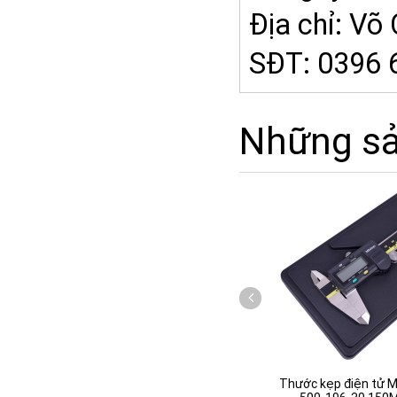
Địa chỉ: V
SĐT: 0396 
Những s
 0-200mm
Kìm Cắt Nhựa KEIBA PL-726
Thước kẹp điện tử M