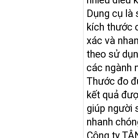
nhiều điều 
Dụng cụ là s
kích thước 
xác và nhan
theo sử dụ
các ngành n
Thước đo đươ
kết quả đươ
giúp người s
nhanh chón
Công ty TÂN