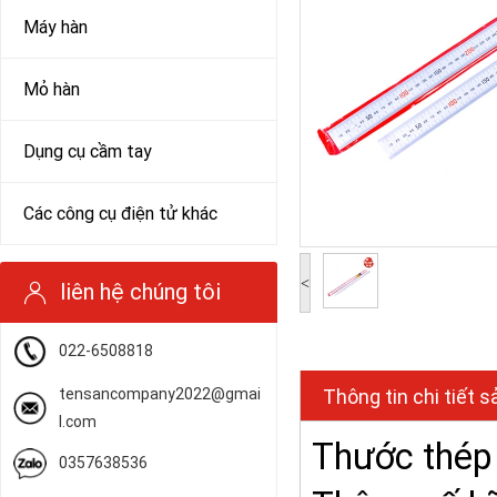
Máy hàn
Mỏ hàn
Dụng cụ cầm tay
Các công cụ điện tử khác
<
liên hệ chúng tôi
022-6508818
tensancompany2022@gmai
Thông tin chi tiết 
l.com
Thước thé
0357638536