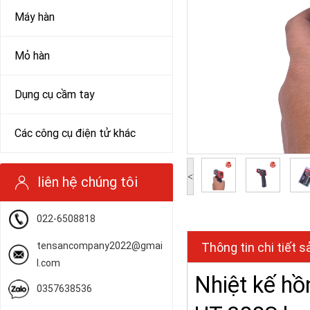
Máy hàn
Mỏ hàn
Dụng cụ cầm tay
Các công cụ điện tử khác
<
liên hệ chúng tôi
022-6508818
tensancompany2022@gmai
Thông tin chi tiết 
l.com
Nhiệt kế hồ
0357638536